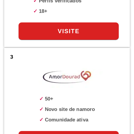
✓
Perfis verificados
✓
18+
VISITE
3
✓
50+
✓
Novo site de namoro
✓
Comunidade ativa